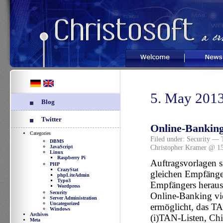
Welcome
News
5. May 201
Blog
Twitter
Online-Banking
Categories
Filed under:
Security
— T
DBMS
Christopher Kramer @ 1
JavaScript
Linux
Raspberry Pi
Auftragsvorlagen s
PHP
CrazyStat
gleichen Empfänger
phpLiteAdmin
Typo3
Empfängers heraus
Wordpress
Security
Online-Banking vie
Server Administration
Uncategorized
ermöglicht, das T
Windows
Archives
(i)TAN-Listen, C
Meta