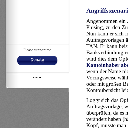
Angriffsszenar
Angenommen ein An
Phising, zu den Z
Nun kann er sich 
Auftragsvorlagen ä
TAN. Er kann beis
Please support me
Bankverbindung er
wird dies dem Opfe
Kontoinhaber abe
wenn der Name nic
Vorzugsweise wählt
oder mit großen Bet
Kontoübersicht lei
Loggt sich das Opf
Auftragsvorlage, 
überprüfen, da es 
verändert haben 
Kopf, müsste man k