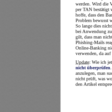
werden. Wird die V
per TAN bestätigt w
hoffe, dass den Ba
Problem bewusst wi
So lange dies nicht
bei Anwendung zu ü
gilt, dass man nich
Phishing-Mails rea
Online-Banking ni
verwenden, da auf d
Update
: Wie ich je
nicht überprüfen
anzulegen, man suc
nicht prüft, was w
den Artikel entspr